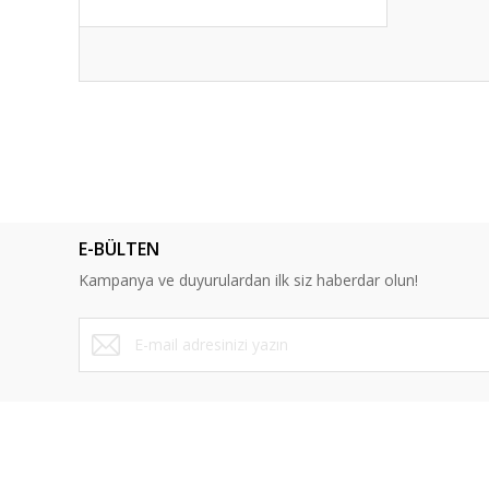
Bu ürünün fiyat bilgisi, resim, ürün açıklamalarında ve diğ
Görüş ve önerileriniz için teşekkür ederiz.
Ürün resmi kalitesiz, bozuk veya görüntülenemiyor.
Ürün açıklamasında eksik bilgiler bulunuyor.
E-BÜLTEN
Ürün bilgilerinde hatalar bulunuyor.
Kampanya ve duyurulardan ilk siz haberdar olun!
Ürün fiyatı diğer sitelerden daha pahalı.
Bu ürüne benzer farklı alternatifler olmalı.
ÜYELİK
SAYFALA
Yeni Üyelik
Mesafeli Sa