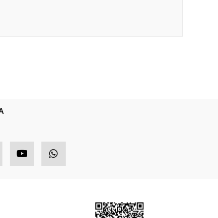
ıza iletebilirsiniz.
A
HIZLI MENÜ
ETBİS
ponsor Ürünler