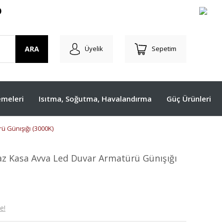
O
ARA
Üyelik
Sepetim
meleri
Isıtma, Soğutma, Havalandırma
Güç Ürünleri
 Günışığı (3000K)
z Kasa Avva Led Duvar Armatürü Günışığı
e!