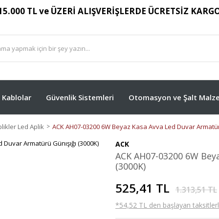
15.000 TL ve ÜZERİ ALIŞVERİŞLERDE ÜCRETSİZ KARG
Kablolar
Güvenlik Sistemleri
Otomasyon ve Şalt Malze
likler Led Aplik
ACK AH07-03200 6W Beyaz Kasa Avva Led Duvar Armatürü
ACK
ACK AH07-03200 6W Beya
(3000K)
525,41 TL
1.313,51 TL
*54,52 TL den başlayan taksitlerl