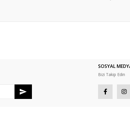
er konularda yetersiz gördüğünüz noktaları öneri formunu kullanarak tarafım
Bu ürüne ilk yorumu siz yapın!
Yorum Yaz
SOSYAL MEDY
Bizi Takip Edin
R
HESABIM
Gönder
tış Sözleşmesi
Hesabım
S