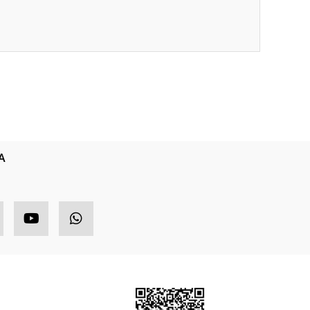
ıza iletebilirsiniz.
A
HIZLI MENÜ
ETBİS
ponsor Ürünler