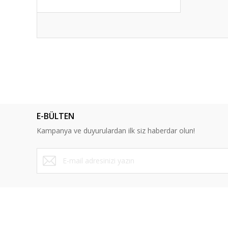
Bu ürünün fiyat bilgisi, resim, ürün açıklamalarında ve diğ
Görüş ve önerileriniz için teşekkür ederiz.
Ürün resmi kalitesiz, bozuk veya görüntülenemiyor.
Ürün açıklamasında eksik bilgiler bulunuyor.
E-BÜLTEN
Ürün bilgilerinde hatalar bulunuyor.
Kampanya ve duyurulardan ilk siz haberdar olun!
Ürün fiyatı diğer sitelerden daha pahalı.
Bu ürüne benzer farklı alternatifler olmalı.
ÜYELİK
SAYFALA
Yeni Üyelik
Mesafeli Sa