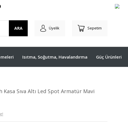
O
ARA
Üyelik
Sepetim
meleri
Isıtma, Soğutma, Havalandırma
Güç Ürünleri
 Kasa Sıva Altı Led Spot Armatür Mavi
e!