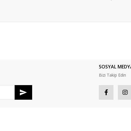
er konularda yetersiz gördüğünüz noktaları öneri formunu kullanarak tarafım
Bu ürüne ilk yorumu siz yapın!
Yorum Yaz
SOSYAL MEDY
Bizi Takip Edin
R
HESABIM
Gönder
tış Sözleşmesi
Hesabım
S