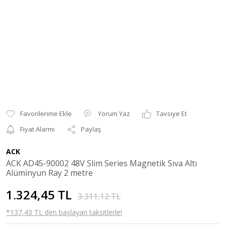
Yorum Yaz
Tavsiye Et
Fiyat Alarmı
Paylaş
ACK
ACK AD45-90002 48V Slim Series Magnetik Sıva Altı
Alüminyun Ray 2 metre
1.324,45 TL
3.311,12 TL
*137,43 TL den başlayan taksitlerle!