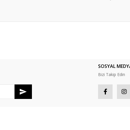
er konularda yetersiz gördüğünüz noktaları öneri formunu kullanarak tarafım
Bu ürüne ilk yorumu siz yapın!
Yorum Yaz
SOSYAL MEDY
Bizi Takip Edin
R
HESABIM
Gönder
tış Sözleşmesi
Hesabım
S