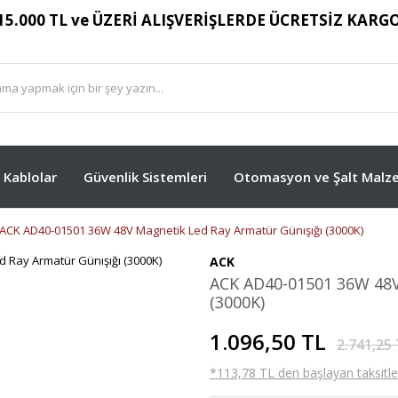
15.000 TL ve ÜZERİ ALIŞVERİŞLERDE ÜCRETSİZ KARG
Kablolar
Güvenlik Sistemleri
Otomasyon ve Şalt Malze
ACK AD40-01501 36W 48V Magnetik Led Ray Armatür Günışığı (3000K)
ACK
ACK AD40-01501 36W 48V
(3000K)
1.096,50 TL
2.741,25
*113,78 TL den başlayan taksitler