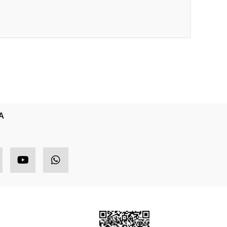
ıza iletebilirsiniz.
A
HIZLI MENÜ
ETBİS
ponsor Ürünler