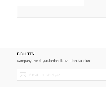
Bu ürünün fiyat bilgisi, resim, ürün açıklamalarında ve diğ
Görüş ve önerileriniz için teşekkür ederiz.
Ürün resmi kalitesiz, bozuk veya görüntülenemiyor.
Ürün açıklamasında eksik bilgiler bulunuyor.
E-BÜLTEN
Ürün bilgilerinde hatalar bulunuyor.
Kampanya ve duyurulardan ilk siz haberdar olun!
Ürün fiyatı diğer sitelerden daha pahalı.
Bu ürüne benzer farklı alternatifler olmalı.
ÜYELİK
SAYFALA
Yeni Üyelik
Mesafeli Sa