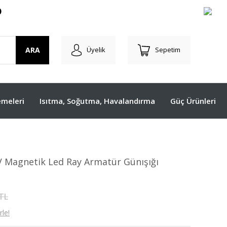
O
ARA
Üyelik
Sepetim
meleri
Isıtma, Soğutma, Havalandırma
Güç Ürünleri
 Magnetik Led Ray Armatür Günışığı
 TL
le!