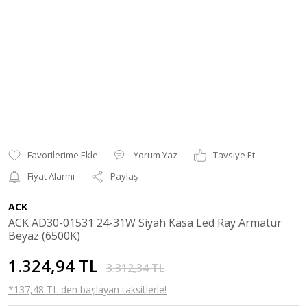
Yorum Yaz
Tavsiye Et
Fiyat Alarmı
Paylaş
ACK
ACK AD30-01531 24-31W Siyah Kasa Led Ray Armatür
Beyaz (6500K)
1.324,94 TL
3.312,34 TL
*137,48 TL den başlayan taksitlerle!