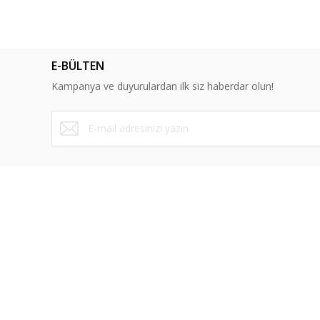
E-BÜLTEN
Kampanya ve duyurulardan ilk siz haberdar olun!
ÜYELİK
SAYFALA
Yeni Üyelik
Mesafeli Sa
Üye Girişi
Gizlilik ve 
Şifremi Unuttum
İptal İade K
İletişim Formu
Kişisel Veril
Havale Bildirim Formu
Blog