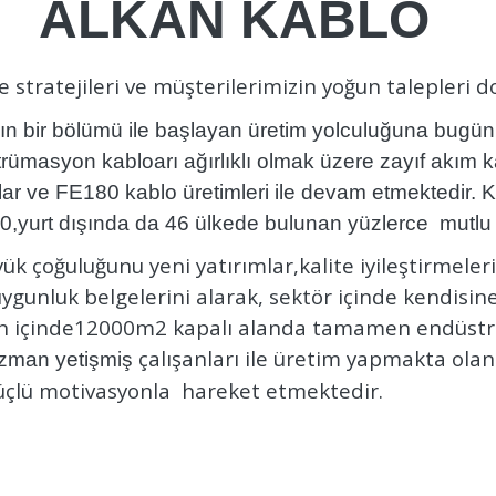
ALKAN KABLO
tratejileri ve müşterilerimizin yoğun talepleri d
nın bir bölümü ile başlayan üretim yolculuğuna bugün fi
nstrümasyon kabloarı ağırlıklı olmak üzere zayıf akım
lar ve FE180 kablo üretimleri ile devam etmektedir. Ka
00,yurt dışında da 46 ülkede bulunan yüzlerce mutlu
 çoğuluğunu yeni yatırımlar,kalite iyileştirmeler
 uygunluk belgelerini alarak, sektör içinde kendisi
an içinde12000m2 kapalı alanda tamamen endüstri 
çalışanları ile üretim yapmakta olan
zman yetişmiş
 güçlü motivasyonla hareket etmektedir.