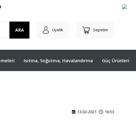
O
ARA
Üyelik
Sepetim
meleri
Isıtma, Soğutma, Havalandırma
Güç Ürünleri
13-02-2021
16:53