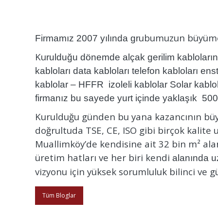
ubumuzun büyüme s
Firmamı
z 2007 yılında gr
Ku
rulduğu dönemde alçak geri
lim kabloları
kabloları data kabloları telefon kabloları e
kablolar – HFFR izoleli kablolar Solar kablo
firmanız bu sayede yurt içinde yaklaşık 50
Kurulduğu günden bu yana kazancının büyük
doğrultuda TSE, CE, ISO gibi birçok kalite
Muallimköy’de kendisine ait 32 bin m² al
üretim hatları ve her biri kendi
alanında u
vizyonu için yüksek sorumluluk bilinci ve
Tüm Bloglar