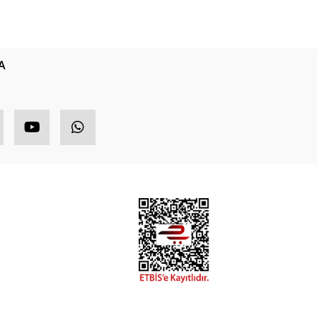
A
HIZLI MENÜ
ETBİS
ponsor Ürünler
opüler Ürünler
ndirimli Ürünler
eni Ürünler