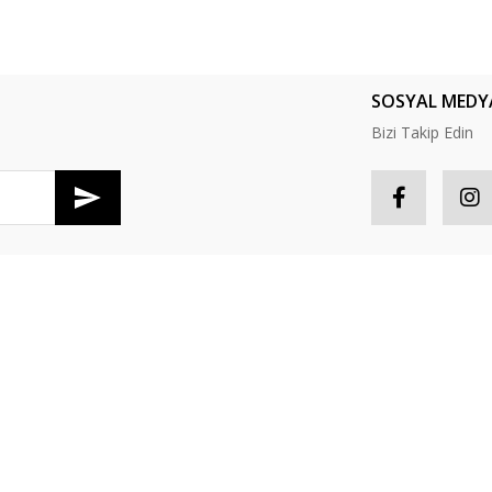
SOSYAL MEDY
Bizi Takip Edin
R
HESABIM
tış Sözleşmesi
Hesabım
S
Güvenlik
Sipariş Takip
P
oşullari
Favorileriniz
İ
er Politikası
Sepetiniz
Y